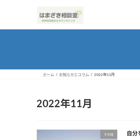
コ
ナ
ン
ビ
テ
ゲ
ン
ー
ツ
シ
へ
ョ
ス
ン
キ
に
ッ
移
プ
動
ホーム
お知らせとコラム
2022年11月
2022年11月
自分
その他